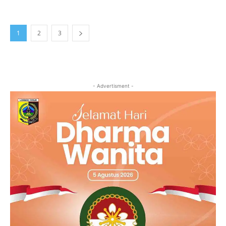
1
2
3
- Advertisment -