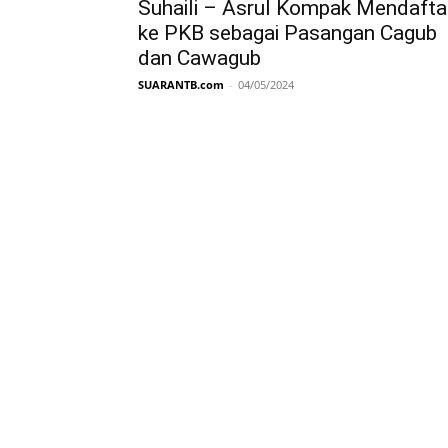
Suhaili – Asrul Kompak Mendafta
ke PKB sebagai Pasangan Cagub
dan Cawagub
SUARANTB.com
-
04/05/2024