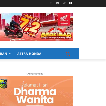
URAN
ASTRA HONDA
- Advertisment -