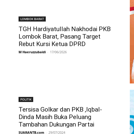
LOMBOK BARAT
TGH Hardiyatullah Nakhodai PKB
Lombok Barat, Pasang Target
Rebut Kursi Ketua DPRD
M Haeruzzubaidi
-
17/06/2026
POLITIK
Tersisa Golkar dan PKB ,Iqbal-
Dinda Masih Buka Peluang
Tambahan Dukungan Partai
SUARANTB.com
-
29/07/2024