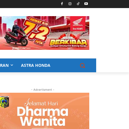
URAN
ASTRA HONDA
- Advertisment -