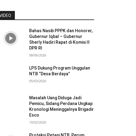
VIDEO
Bahas Nasib PPPK dan Honorer,
Gubernur Iqbal – Gubernur
Sherly Hadiri Rapat di Komisi II
DPR RI
08/06/2026
LPS Dukung Program Unggulan
NTB “Desa Berdaya”
05/03/2026
Masalah Uang Diduga Jadi
Pemicu, Sidang Perdana Ungkap
Kronologi Meninggalnya Brigadir
Esco
10/02/2026
Proteksi Petani NTB, Perum