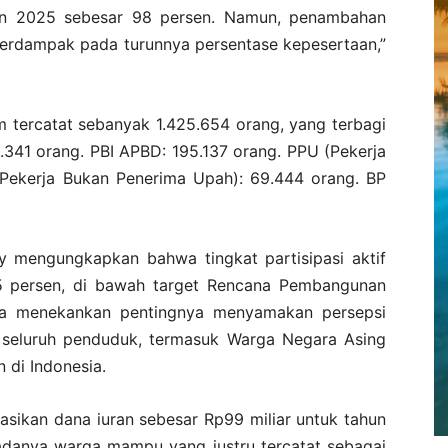
un 2025 sebesar 98 persen. Namun, penambahan
berdampak pada turunnya persentase kepesertaan,”
m tercatat sebanyak 1.425.654 orang, yang terbagi
341 orang. PBI APBD: 195.137 orang. PPU (Pekerja
(Pekerja Bukan Penerima Upah): 69.444 orang. BP
ly mengungkapkan bahwa tingkat partisipasi aktif
5 persen, di bawah target Rencana Pembangunan
Ia menekankan pentingnya menyamakan persepsi
seluruh penduduk, termasuk Warga Negara Asing
 di Indonesia.
asikan dana iuran sebesar Rp99 miliar untuk tahun
danya warga mampu yang justru tercatat sebagai