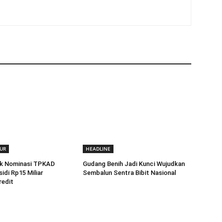
UR
HEADLINE
k Nominasi TPKAD
Gudang Benih Jadi Kunci Wujudkan
idi Rp15 Miliar
Sembalun Sentra Bibit Nasional
redit