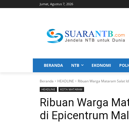
Jumat, Agustus 7, 2026
BERANDA
NTB
EKONOMI
POL
Beranda
HEADLINE
Ribuan Warga Mataram Salat Id
HEADLINE
KOTA MATARAM
Ribuan Warga Mat
di Epicentrum Mal