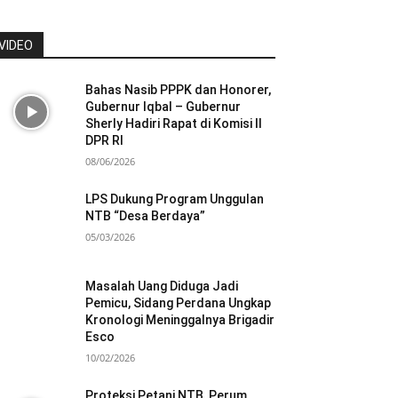
VIDEO
Bahas Nasib PPPK dan Honorer,
Gubernur Iqbal – Gubernur
Sherly Hadiri Rapat di Komisi II
DPR RI
08/06/2026
LPS Dukung Program Unggulan
NTB “Desa Berdaya”
05/03/2026
Masalah Uang Diduga Jadi
Pemicu, Sidang Perdana Ungkap
Kronologi Meninggalnya Brigadir
Esco
10/02/2026
Proteksi Petani NTB, Perum