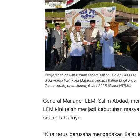
Penyerahan hewan kurban secara simbolis oleh GM LEM
didampingi Wali Kota Mataram kepada Kaling Lingkungan
Taman Indah, pada Jumat, 6 Mei 2025 (Suara NTB/hir)
General Manager LEM, Salim Abdad, men
LEM kini telah menjadi kebutuhan masyar
setiap tahunnya.
“Kita terus berusaha mengadakan Salat I