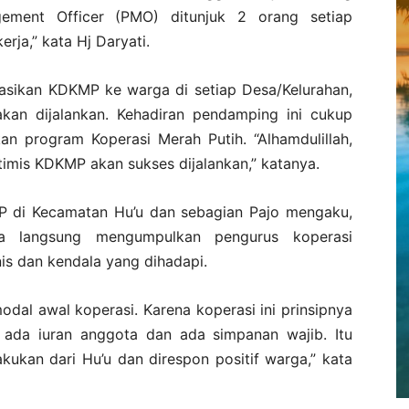
gement Officer (PMO) ditunjuk 2 orang setiap
rja,” kata Hj Daryati.
asikan KDKMP ke warga di setiap Desa/Kelurahan,
akan dijalankan. Kehadiran pendamping ini cukup
n program Koperasi Merah Putih. “Alhamdulillah,
timis KDKMP akan sukses dijalankan,” katanya.
P di Kecamatan Hu’u dan sebagian Pajo mengaku,
ya langsung mengumpulkan pengurus koperasi
s dan kendala yang dihadapi.
dal awal koperasi. Karena koperasi ini prinsipnya
 ada iuran anggota dan ada simpanan wajib. Itu
kukan dari Hu’u dan direspon positif warga,” kata