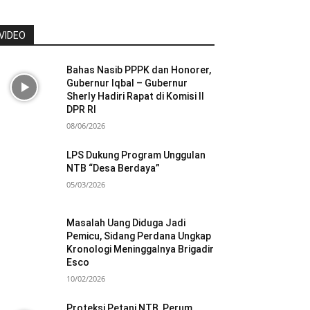
VIDEO
Bahas Nasib PPPK dan Honorer,
Gubernur Iqbal – Gubernur
Sherly Hadiri Rapat di Komisi II
DPR RI
08/06/2026
LPS Dukung Program Unggulan
NTB “Desa Berdaya”
05/03/2026
Masalah Uang Diduga Jadi
Pemicu, Sidang Perdana Ungkap
Kronologi Meninggalnya Brigadir
Esco
10/02/2026
Proteksi Petani NTB, Perum