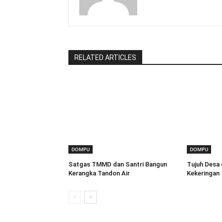
RELATED ARTICLES
DOMPU
DOMPU
Satgas TMMD dan Santri Bangun
Tujuh Desa 
Kerangka Tandon Air
Kekeringan