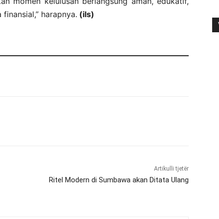
ikan momen kelulusan berlangsung aman, edukatif,
finansial,” harapnya.
(ils)
Artikulli tjetër
Ritel Modern di Sumbawa akan Ditata Ulang