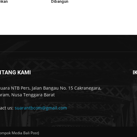
nkan
Dibangun
NTANG KAMI
I
Suara NTB Pers, Jalan Bangau No. 15 Cakranegara,
ram, Nusa Tenggara Barat
act us:
suarantbcom@gmail.com
ompok Media Bali Post)