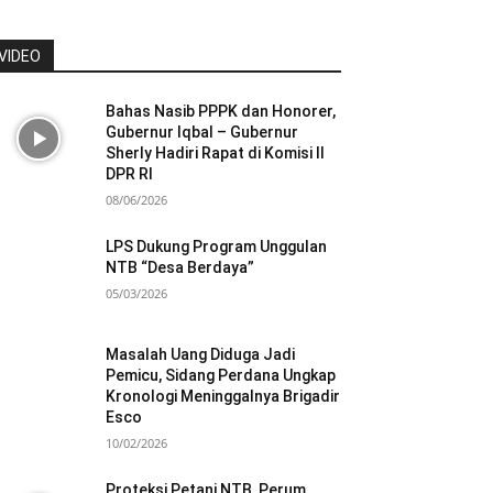
VIDEO
Bahas Nasib PPPK dan Honorer,
Gubernur Iqbal – Gubernur
Sherly Hadiri Rapat di Komisi II
DPR RI
08/06/2026
LPS Dukung Program Unggulan
NTB “Desa Berdaya”
05/03/2026
Masalah Uang Diduga Jadi
Pemicu, Sidang Perdana Ungkap
Kronologi Meninggalnya Brigadir
Esco
10/02/2026
Proteksi Petani NTB, Perum