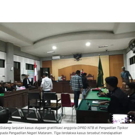
Sidang lanjutan kasus dugaan gratifikasi anggota DPRD NTB di Pengadilan Tipikor
pada Pengadilan Negeri Mataram. Tiga terdakwa kasus tersebut mendapatkan