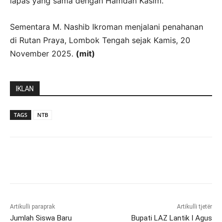
lapas yang sama dengan Hamdan Kasim.
Sementara M. Nashib Ikroman menjalani penahanan
di Rutan Praya, Lombok Tengah sejak Kamis, 20
November 2025.
(mit)
IKLAN
TAGS
NTB
Artikulli paraprak
Artikulli tjetër
Jumlah Siswa Baru
Bupati LAZ Lantik I Agus