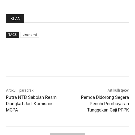
IKLAN
TAGS
ekonomi
Artikulli paraprak
Artikulli tjetër
Putra NTB Sabolah Resmi
Pemda Didorong Segera
Diangkat Jadi Komisaris
Penuhi Pembayaran
MGPA
Tunggakan Gaji PPPK