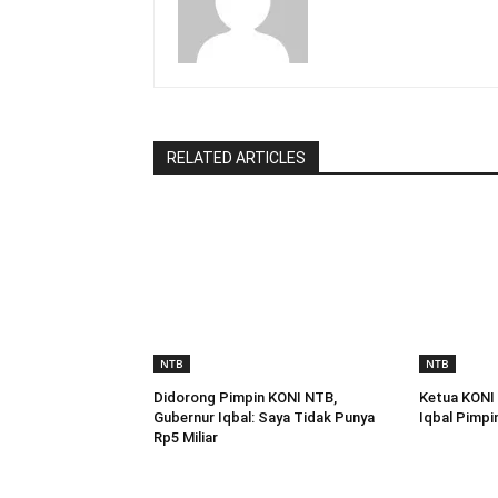
RELATED ARTICLES
NTB
NTB
Didorong Pimpin KONI NTB,
Ketua KONI
Gubernur Iqbal: Saya Tidak Punya
Iqbal Pimpi
Rp5 Miliar