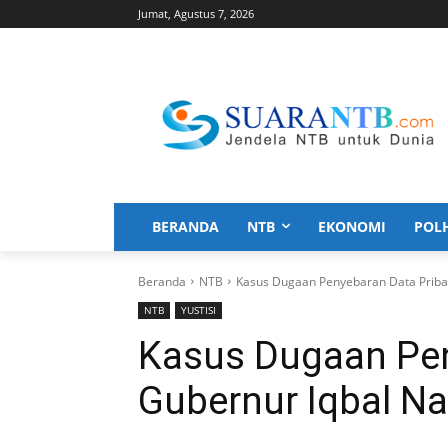
Jumat, Agustus 7, 2026
BERANDA
NTB
EKONOMI
POL
Beranda
NTB
Kasus Dugaan Penyebaran Data Pribad
NTB
YUSTISI
Kasus Dugaan Pen
Gubernur Iqbal Na