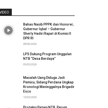
VIDEO
Bahas Nasib PPPK dan Honorer,
Gubernur Iqbal – Gubernur
Sherly Hadiri Rapat di Komisi II
DPR RI
08/06/2026
LPS Dukung Program Unggulan
NTB “Desa Berdaya”
05/03/2026
Masalah Uang Diduga Jadi
Pemicu, Sidang Perdana Ungkap
Kronologi Meninggalnya Brigadir
Esco
10/02/2026
Proteksi Petani NTB, Perum