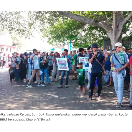
Aksi nelayan Keruak, Lombok Timur melakukan demo mendesak penambahan kuota
BBM bersubsidi. (Suara NTB/rus)