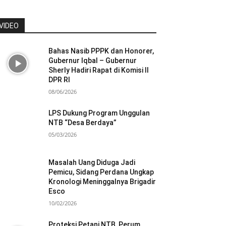
VIDEO
Bahas Nasib PPPK dan Honorer,
Gubernur Iqbal – Gubernur
Sherly Hadiri Rapat di Komisi II
DPR RI
08/06/2026
LPS Dukung Program Unggulan
NTB “Desa Berdaya”
05/03/2026
Masalah Uang Diduga Jadi
Pemicu, Sidang Perdana Ungkap
Kronologi Meninggalnya Brigadir
Esco
10/02/2026
Proteksi Petani NTB, Perum