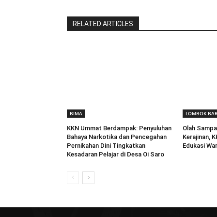
RELATED ARTICLES
BIMA
LOMBOK BA
KKN Ummat Berdampak: Penyuluhan
Olah Sampa
Bahaya Narkotika dan Pencegahan
Kerajinan,
Pernikahan Dini Tingkatkan
Edukasi Wa
Kesadaran Pelajar di Desa Oi Saro