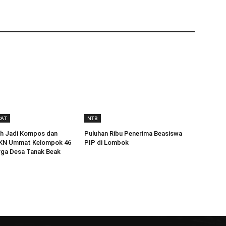
RAT
NTB
h Jadi Kompos dan
Puluhan Ribu Penerima Beasiswa
 KKN Ummat Kelompok 46
PIP di Lombok
rga Desa Tanak Beak