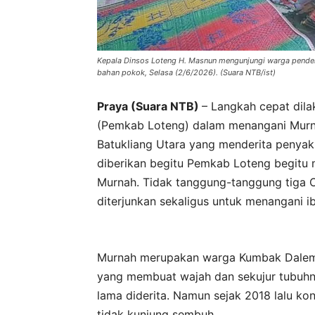
Kepala Dinsos Loteng H. Masnun mengunjungi warga penderi
bahan pokok, Selasa (2/6/2026). (Suara NTB/ist)
Praya (Suara NTB)
– Langkah cepat dil
(Pemkab Loteng) dalam menangani Murna
Batukliang Utara yang menderita penyaki
diberikan begitu Pemkab Loteng begitu m
Murnah. Tidak tanggung-tanggung tiga O
diterjunkan sekaligus untuk menangani ib
Murnah merupakan warga Kumbak Dalem De
yang membuat wajah dan sekujur tubuhny
lama diderita. Namun sejak 2018 lalu ko
tidak kunjung sembuh.