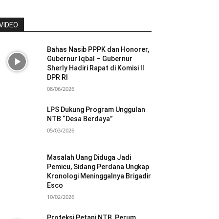
VIDEO
Bahas Nasib PPPK dan Honorer,
Gubernur Iqbal – Gubernur
Sherly Hadiri Rapat di Komisi II
DPR RI
08/06/2026
LPS Dukung Program Unggulan
NTB “Desa Berdaya”
05/03/2026
Masalah Uang Diduga Jadi
Pemicu, Sidang Perdana Ungkap
Kronologi Meninggalnya Brigadir
Esco
10/02/2026
Proteksi Petani NTB, Perum