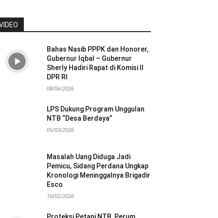
VIDEO
Bahas Nasib PPPK dan Honorer,
Gubernur Iqbal – Gubernur
Sherly Hadiri Rapat di Komisi II
DPR RI
08/06/2026
LPS Dukung Program Unggulan
NTB “Desa Berdaya”
05/03/2026
Masalah Uang Diduga Jadi
Pemicu, Sidang Perdana Ungkap
Kronologi Meninggalnya Brigadir
Esco
10/02/2026
Proteksi Petani NTB, Perum