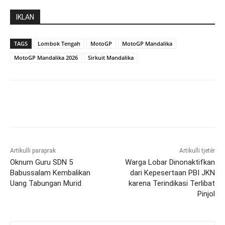
IKLAN
TAGS
Lombok Tengah
MotoGP
MotoGP Mandalika
MotoGP Mandalika 2026
Sirkuit Mandalika
Artikulli paraprak
Artikulli tjetër
Oknum Guru SDN 5
Warga Lobar Dinonaktifkan
Babussalam Kembalikan
dari Kepesertaan PBI JKN
Uang Tabungan Murid
karena Terindikasi Terlibat
Pinjol