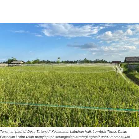
Tanaman padi di Desa Tirtanadi Kecamatan Labuhan Haji, Lombok Timur. Dinas
Pertanian Lotim telah menyiapkan serangkaian strategi agresif untuk memastikan