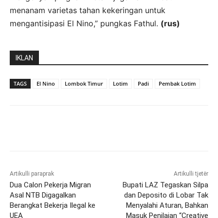
menanam varietas tahan kekeringan untuk
mengantisipasi El Nino,” pungkas Fathul.
(rus)
IKLAN
TAGS
El Nino
Lombok Timur
Lotim
Padi
Pembak Lotim
Artikulli paraprak
Artikulli tjetër
Dua Calon Pekerja Migran
Bupati LAZ Tegaskan Silpa
Asal NTB Digagalkan
dan Deposito di Lobar Tak
Berangkat Bekerja Ilegal ke
Menyalahi Aturan, Bahkan
UEA
Masuk Penilaian “Creative