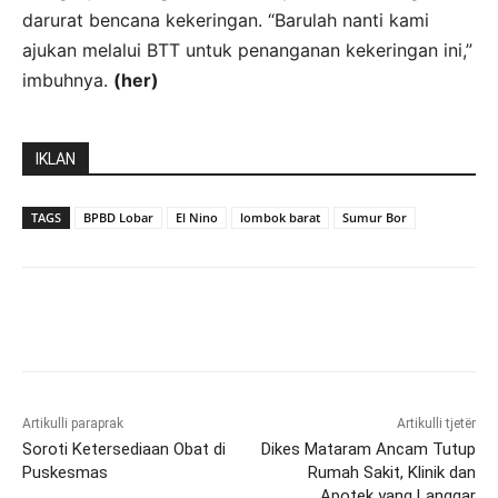
darurat bencana kekeringan. “Barulah nanti kami
ajukan melalui BTT untuk penanganan kekeringan ini,”
imbuhnya.
(her)
IKLAN
TAGS
BPBD Lobar
El Nino
lombok barat
Sumur Bor
Artikulli paraprak
Artikulli tjetër
Soroti Ketersediaan Obat di
Dikes Mataram Ancam Tutup
Puskesmas
Rumah Sakit, Klinik dan
Apotek yang Langgar