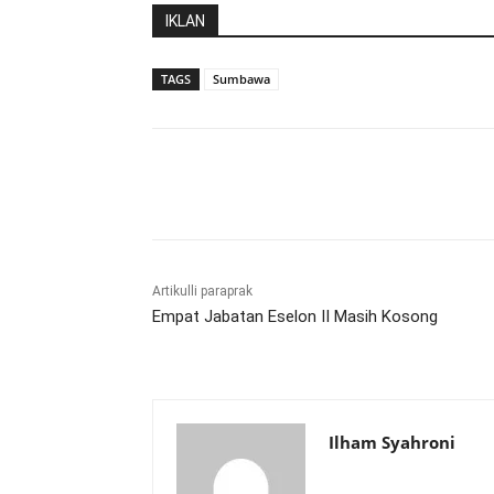
IKLAN
TAGS
Sumbawa
Bagikan
Artikulli paraprak
Empat Jabatan Eselon II Masih Kosong
Ilham Syahroni