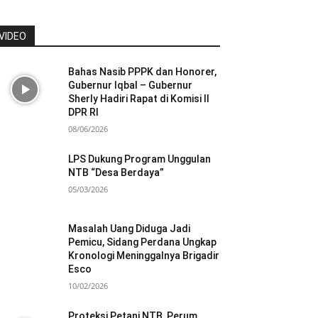
VIDEO
Bahas Nasib PPPK dan Honorer,
Gubernur Iqbal – Gubernur
Sherly Hadiri Rapat di Komisi II
DPR RI
08/06/2026
LPS Dukung Program Unggulan
NTB “Desa Berdaya”
05/03/2026
Masalah Uang Diduga Jadi
Pemicu, Sidang Perdana Ungkap
Kronologi Meninggalnya Brigadir
Esco
10/02/2026
Proteksi Petani NTB, Perum