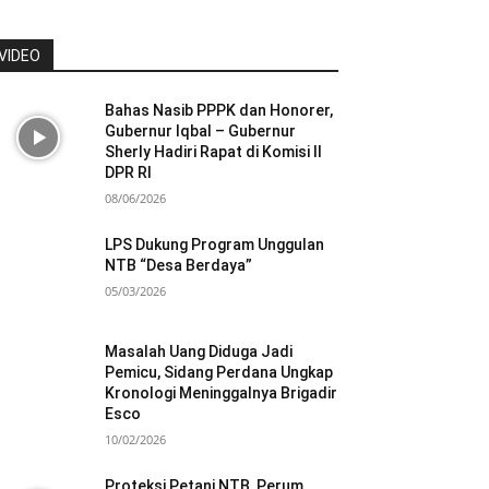
VIDEO
Bahas Nasib PPPK dan Honorer,
Gubernur Iqbal – Gubernur
Sherly Hadiri Rapat di Komisi II
DPR RI
08/06/2026
LPS Dukung Program Unggulan
NTB “Desa Berdaya”
05/03/2026
Masalah Uang Diduga Jadi
Pemicu, Sidang Perdana Ungkap
Kronologi Meninggalnya Brigadir
Esco
10/02/2026
Proteksi Petani NTB, Perum