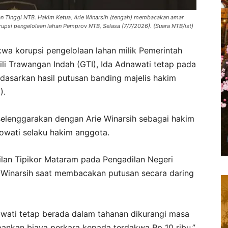
lan Tinggi NTB. Hakim Ketua, Arie Winarsih (tengah) membacakan amar
upsi pengelolaan lahan Pemprov NTB, Selasa (7/7/2026). (Suara NTB/ist)
a korupsi pengelolaan lahan milik Pemerintah
ili Trawangan Indah (GTI), Ida Adnawati tetap pada
rdasarkan hasil putusan banding majelis hakim
).
selenggarakan dengan Arie Winarsih sebagai hakim
lowati selaku hakim anggota.
lan Tipikor Mataram pada Pengadilan Negeri
e Winarsih saat membacakan putusan secara daring
wati tetap berada dalam tahanan dikurangi masa
ankan biaya perkara kepada terdakwa Rp 10 ribu,”