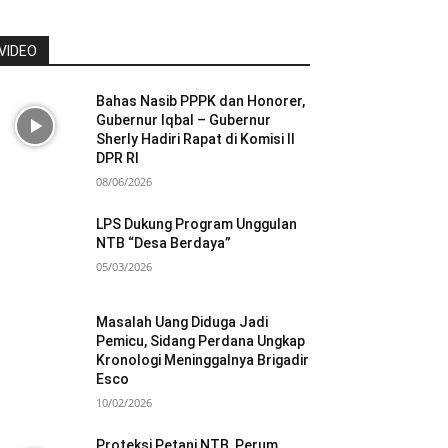
VIDEO
Bahas Nasib PPPK dan Honorer,
Gubernur Iqbal – Gubernur
Sherly Hadiri Rapat di Komisi II
DPR RI
08/06/2026
LPS Dukung Program Unggulan
NTB “Desa Berdaya”
05/03/2026
Masalah Uang Diduga Jadi
Pemicu, Sidang Perdana Ungkap
Kronologi Meninggalnya Brigadir
Esco
10/02/2026
Proteksi Petani NTB, Perum