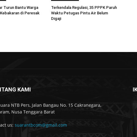
r Turun Bantu Warga
Terkendala Regulasi, 35 PPPK Paruh
Kebakaran di Peresak
Waktu Petugas Pintu Air Belum
Digaji
NTANG KAMI
I
Suara NTB Pers, Jalan Bangau No. 15 Cakranegara,
ram, Nusa Tenggara Barat
act us:
suarantbcom@gmail.com