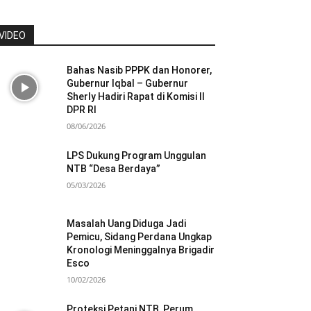
VIDEO
Bahas Nasib PPPK dan Honorer,
Gubernur Iqbal – Gubernur
Sherly Hadiri Rapat di Komisi II
DPR RI
08/06/2026
LPS Dukung Program Unggulan
NTB “Desa Berdaya”
05/03/2026
Masalah Uang Diduga Jadi
Pemicu, Sidang Perdana Ungkap
Kronologi Meninggalnya Brigadir
Esco
10/02/2026
Proteksi Petani NTB, Perum