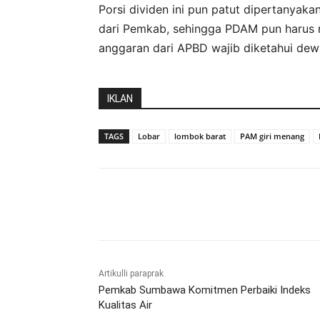
Porsi dividen ini pun patut dipertanya
dari Pemkab, sehingga PDAM pun harus 
anggaran dari APBD wajib diketahui de
IKLAN
TAGS
Lobar
lombok barat
PAM giri menang
Bagikan
Artikulli paraprak
Pemkab Sumbawa Komitmen Perbaiki Indeks
Kualitas Air