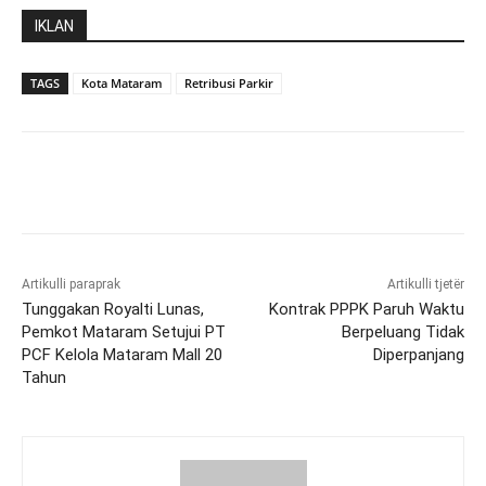
IKLAN
TAGS
Kota Mataram
Retribusi Parkir
Artikulli paraprak
Artikulli tjetër
Tunggakan Royalti Lunas,
Kontrak PPPK Paruh Waktu
Pemkot Mataram Setujui PT
Berpeluang Tidak
PCF Kelola Mataram Mall 20
Diperpanjang
Tahun