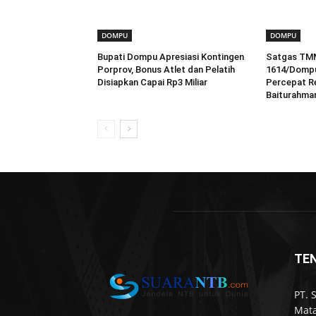
DOMPU
DOMPU
Bupati Dompu Apresiasi Kontingen
Satgas TM
Porprov, Bonus Atlet dan Pelatih
1614/Dompu
Disiapkan Capai Rp3 Miliar
Percepat Re
Baiturahma
TE
PT. 
Mata