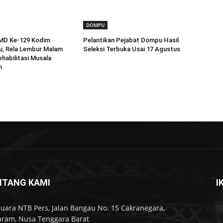
DOMPU
MD Ke-129 Kodim
Pelantikan Pejabat Dompu Hasil
, Rela Lembur Malam
Seleksi Terbuka Usai 17 Agustus
habilitasi Musala
n
NTANG KAMI
I
Suara NTB Pers, Jalan Bangau No. 15 Cakranegara,
ram, Nusa Tenggara Barat