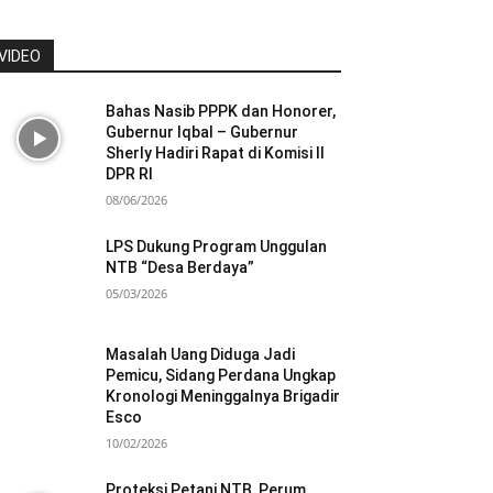
VIDEO
Bahas Nasib PPPK dan Honorer,
Gubernur Iqbal – Gubernur
Sherly Hadiri Rapat di Komisi II
DPR RI
08/06/2026
LPS Dukung Program Unggulan
NTB “Desa Berdaya”
05/03/2026
Masalah Uang Diduga Jadi
Pemicu, Sidang Perdana Ungkap
Kronologi Meninggalnya Brigadir
Esco
10/02/2026
Proteksi Petani NTB, Perum