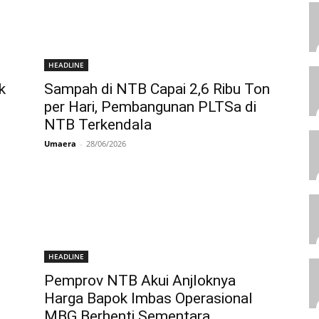
HEADLINE
k
Sampah di NTB Capai 2,6 Ribu Ton
per Hari, Pembangunan PLTSa di
NTB Terkendala
Umaera
-
28/06/2026
HEADLINE
Pemprov NTB Akui Anjloknya
Harga Bapok Imbas Operasional
MBG Berhenti Sementara