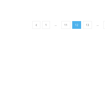
...
...
1
11
12
13