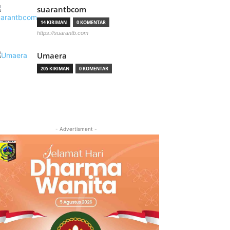
suarantbcom
14 KIRIMAN
0 KOMENTAR
https://suarantb.com
Umaera
205 KIRIMAN
0 KOMENTAR
- Advertisment -