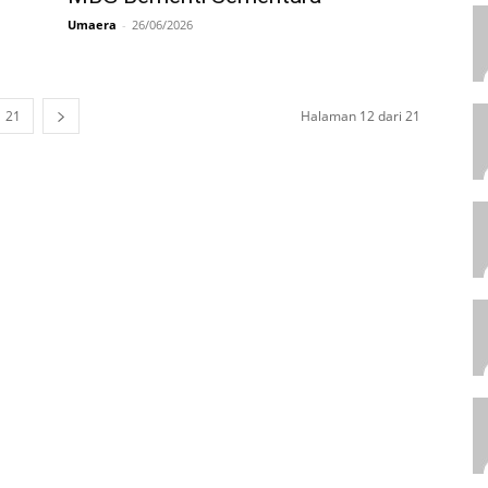
Umaera
-
26/06/2026
21
Halaman 12 dari 21