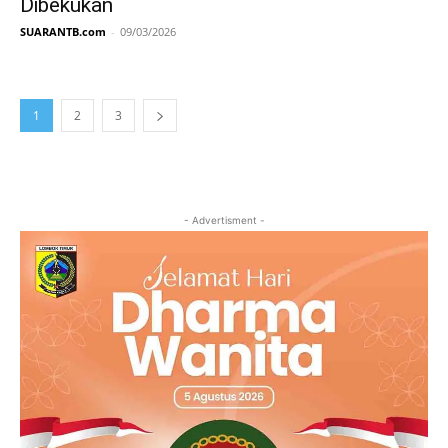
Dibekukan
SUARANTB.com
-
09/03/2026
1
2
3
- Advertisment -