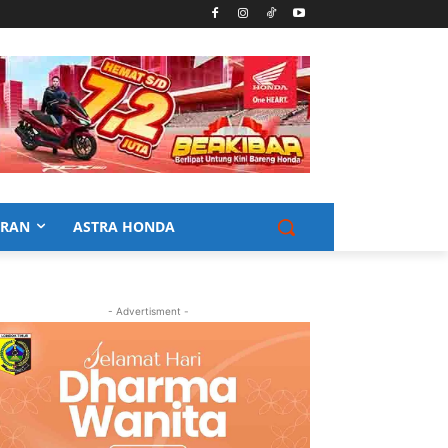
URAN
ASTRA HONDA
- Advertisment -