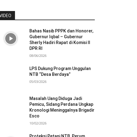
VIDEO
Bahas Nasib PPPK dan Honorer,
Gubernur Iqbal – Gubernur
Sherly Hadiri Rapat di Komisi II
DPR RI
08/06/2026
LPS Dukung Program Unggulan
NTB “Desa Berdaya”
05/03/2026
Masalah Uang Diduga Jadi
Pemicu, Sidang Perdana Ungkap
Kronologi Meninggalnya Brigadir
Esco
10/02/2026
Proteksi Petani NTB, Perum