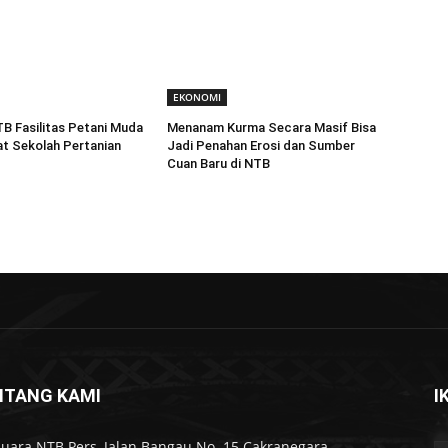
EKONOMI
 Fasilitas Petani Muda
Menanam Kurma Secara Masif Bisa
t Sekolah Pertanian
Jadi Penahan Erosi dan Sumber
Cuan Baru di NTB
NTANG KAMI
I
Suara NTB Pers, Jalan Bangau No. 15 Cakranegara,