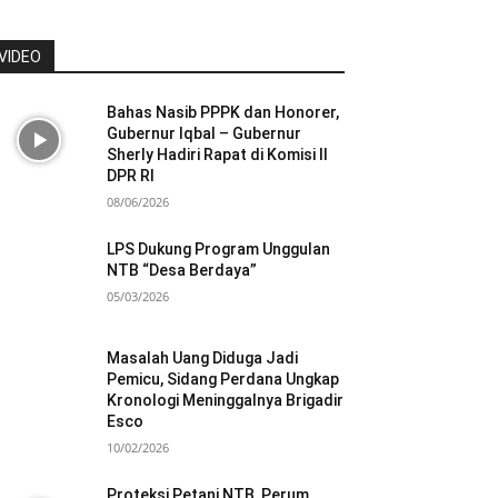
VIDEO
Bahas Nasib PPPK dan Honorer,
Gubernur Iqbal – Gubernur
Sherly Hadiri Rapat di Komisi II
DPR RI
08/06/2026
LPS Dukung Program Unggulan
NTB “Desa Berdaya”
05/03/2026
Masalah Uang Diduga Jadi
Pemicu, Sidang Perdana Ungkap
Kronologi Meninggalnya Brigadir
Esco
10/02/2026
Proteksi Petani NTB, Perum