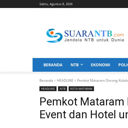
Sabtu, Agustus 8, 2026
BERANDA
NTB
EKONOMI
POL
Beranda
HEADLINE
Pemkot Mataram Dorong Kolabor
HEADLINE
NTB
KOTA MATARAM
Pemkot Mataram 
Event dan Hotel u