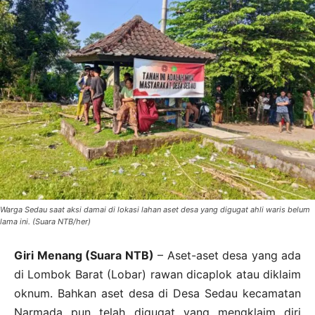
Warga Sedau saat aksi damai di lokasi lahan aset desa yang digugat ahli waris belum
lama ini. (Suara NTB/her)
Giri Menang (Suara NTB)
– Aset-aset desa yang ada
di Lombok Barat (Lobar) rawan dicaplok atau diklaim
oknum. Bahkan aset desa di Desa Sedau kecamatan
Narmada pun telah digugat yang mengklaim diri