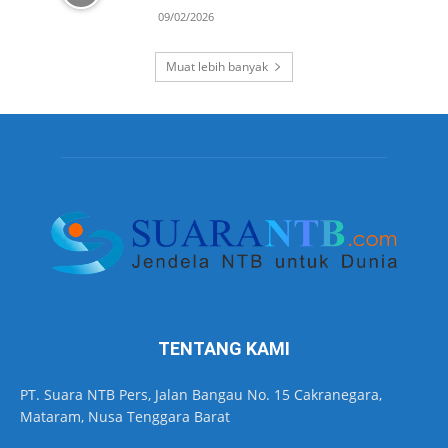
09/02/2026
Muat lebih banyak
TENTANG KAMI
PT. Suara NTB Pers, Jalan Bangau No. 15 Cakranegara,
Mataram, Nusa Tenggara Barat