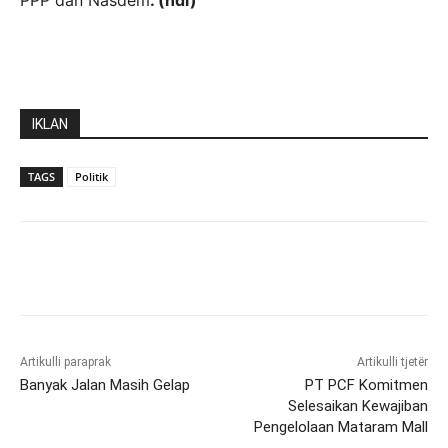
PPP dan Nasdem
. (ndi)
IKLAN
TAGS
Politik
Artikulli paraprak
Artikulli tjetër
Banyak Jalan Masih Gelap
PT PCF Komitmen
Selesaikan Kewajiban
Pengelolaan Mataram Mall