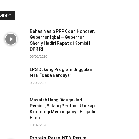
VIDEO
Bahas Nasib PPPK dan Honorer,
Gubernur Iqbal – Gubernur
Sherly Hadiri Rapat di Komisi II
DPR RI
08/06/2026
LPS Dukung Program Unggulan
NTB “Desa Berdaya”
05/03/2026
Masalah Uang Diduga Jadi
Pemicu, Sidang Perdana Ungkap
Kronologi Meninggalnya Brigadir
Esco
10/02/2026
Proteksi Petani NTB, Perum