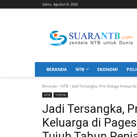
Sabtu, Agustus 8, 2026
BERANDA
NTB
EKONOMI
POL
Beranda
NTB
Jadi Tersangka, Pria Diduga Aniaya 
NTB
YUSTISI
Jadi Tersangka, P
Keluarga di Page
Tujuh Tahun Penj