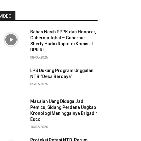
VIDEO
Bahas Nasib PPPK dan Honorer,
Gubernur Iqbal – Gubernur
Sherly Hadiri Rapat di Komisi II
DPR RI
08/06/2026
LPS Dukung Program Unggulan
NTB “Desa Berdaya”
05/03/2026
Masalah Uang Diduga Jadi
Pemicu, Sidang Perdana Ungkap
Kronologi Meninggalnya Brigadir
Esco
10/02/2026
Proteksi Petani NTB, Perum