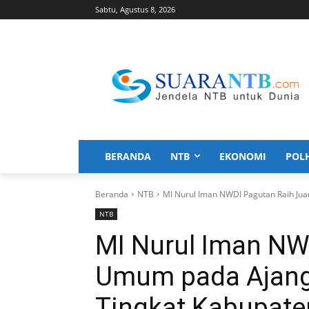
Sabtu, Agustus 8, 2026
BERANDA
NTB
EKONOMI
POL
Beranda
NTB
MI Nurul Iman NWDI Pagutan Raih Jua
NTB
MI Nurul Iman NW
Umum pada Ajang 
Tingkat Kabupat