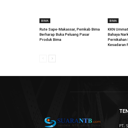
BIMA
BIMA
Rute Sape-Makassar, Pemkab Bima
KKN Ummat 
Berharap Buka Peluang Pasar
Bahaya Nar
Produk Bima
Pernikahan 
Kesadaran P
TE
PT. 