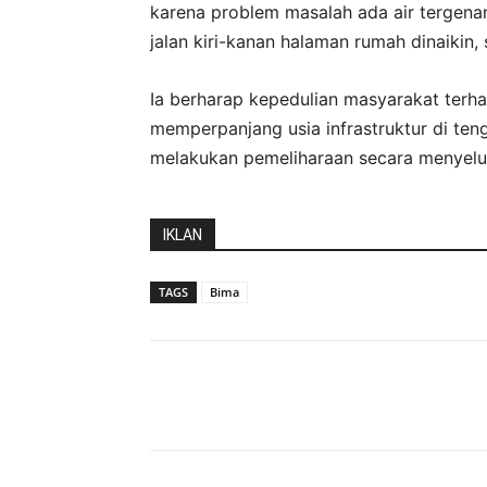
karena problem masalah ada air tergenan
jalan kiri-kanan halaman rumah dinaikin, 
Ia berharap kepedulian masyarakat terh
memperpanjang usia infrastruktur di t
melakukan pemeliharaan secara menyelu
IKLAN
TAGS
Bima
Bagikan