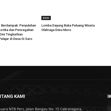
BIMA
Berdampak: Penyuluhan
Lomba Dayung Buka Peluang Wisata
kotika dan Pencegahan
Olahraga Diwu Moro
Dini Tingkatkan
elajar di Desa Oi Saro
NTANG KAMI
I
Suara NTB Pers, Jalan Bangau No. 15 Cakranegara,