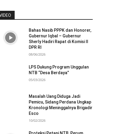
VIDEO
Bahas Nasib PPPK dan Honorer,
Gubernur Iqbal – Gubernur
Sherly Hadiri Rapat di Komisi II
DPR RI
08/06/2026
LPS Dukung Program Unggulan
NTB “Desa Berdaya”
05/03/2026
Masalah Uang Diduga Jadi
Pemicu, Sidang Perdana Ungkap
Kronologi Meninggalnya Brigadir
Esco
10/02/2026
Proteksi Petani NTB, Perum