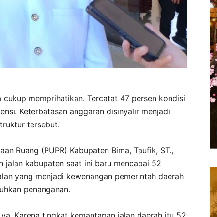
ma cukup memprihatikan. Tercatat 47 persen kondisi
vensi. Keterbatasan anggaran disinyalir menjadi
truktur tersebut.
an Ruang (PUPR) Kabupaten Bima, Taufik, ST.,
jalan kabupaten saat ini baru mencapai 52
h jalan yang menjadi kewenangan pemerintah daerah
tuhkan penanganan.
n ya. Karena tingkat kemantapan jalan daerah itu 52