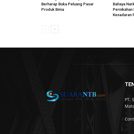
Berharap Buka Peluang Pasar
Bahaya Nar
Produk Bima
Pernikahan 
Kesadaran P
TE
PT. 
Mata
Cont