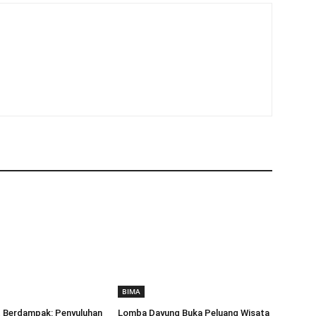
BIMA
Berdampak: Penyuluhan
Lomba Dayung Buka Peluang Wisata