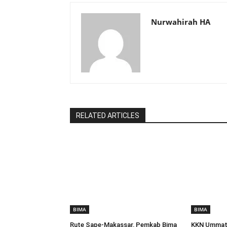
Nurwahirah HA
RELATED ARTICLES
BIMA
BIMA
Rute Sape-Makassar, Pemkab Bima
KKN Ummat 