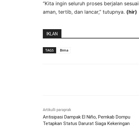
“Kita ingin seluruh proses berjalan sesu
aman, tertib, dan lancar,” tutupnya.
(hir)
IKLAN
TAGS
Bima
Bagikan
Artikulli paraprak
Antisipasi Dampak El Niño, Pemkab Dompu
Tetapkan Status Darurat Siaga Kekeringan