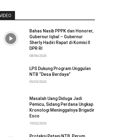
VIDEO
Bahas Nasib PPPK dan Honorer,
Gubernur Iqbal – Gubernur
Sherly Hadiri Rapat di Komisi II
DPR RI
08/06/2026
LPS Dukung Program Unggulan
NTB “Desa Berdaya”
05/03/2026
Masalah Uang Diduga Jadi
Pemicu, Sidang Perdana Ungkap
Kronologi Meninggalnya Brigadir
Esco
10/02/2026
Proteksi Petani NTB, Perum