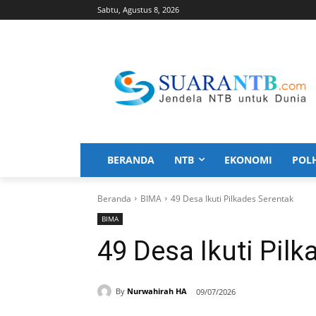
Sabtu, Agustus 8, 2026
BERANDA
NTB
EKONOMI
POL
Beranda
BIMA
49 Desa Ikuti Pilkades Serentak
BIMA
49 Desa Ikuti Pil
By
Nurwahirah HA
09/07/2026