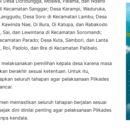
kni Desa Doridungga, Mbawa, Palama, dan Ndano
i Kecamatan Sanggar; Desa Karampi, Waduruka,
Langgudu; Desa Soro di Kecamatan Lambu; Desa
Kawinda Nae, Oi Bura, Oi Katupa, dan Rabakodo
 Sai, dan Lewintana di Kecamatan Soromandi;
ecamatan Parado; Desa Kuta, Sambori, dan Lanta
 Roi, Padolo, dan Bre di Kecamatan Palibelo.
an melaksanakan pemilihan kepala desa karena masa
akan berakhir sesuai ketentuan. Untuk itu,
pkan seluruh tahapan agar pelaksanaan Pilkades
ancar.
n memastikan seluruh tahapan berjalan sesuai
ejak dini dinilai penting agar pelaksanaan Pilkades
anpa kendala.