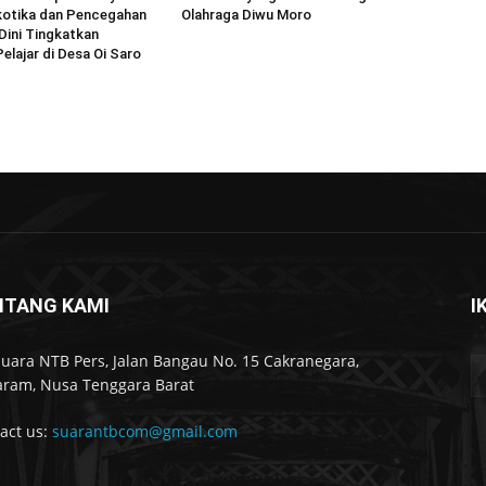
kotika dan Pencegahan
Olahraga Diwu Moro
Dini Tingkatkan
elajar di Desa Oi Saro
NTANG KAMI
I
Suara NTB Pers, Jalan Bangau No. 15 Cakranegara,
ram, Nusa Tenggara Barat
act us:
suarantbcom@gmail.com