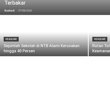
Terbakar
Rusliadi
-
07/08/2026
HEADLINE
HEADLINE
Sejumlah Sekolah di NTB Alami Kerusakan
Rutan Tol
hingga 40 Persen
Keamana