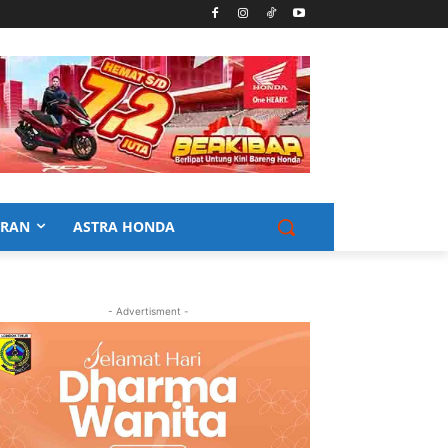
URAN
ASTRA HONDA
- Advertisment -