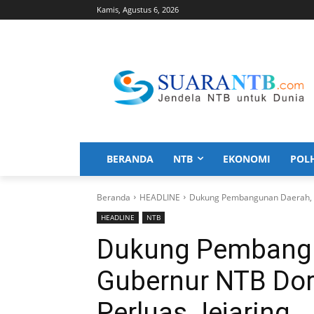
Kamis, Agustus 6, 2026
BERANDA
NTB
EKONOMI
POL
Beranda
HEADLINE
Dukung Pembangunan Daerah, G
HEADLINE
NTB
Dukung Pembangu
Gubernur NTB Dor
Perluas Jejaring