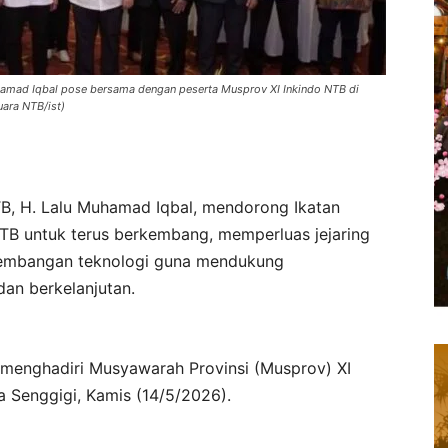
hamad Iqbal pose bersama dengan peserta Musprov XI Inkindo NTB di
ara NTB/ist)
, H. Lalu Muhamad Iqbal, mendorong Ikatan
NTB untuk terus berkembang, memperluas jejaring
rkembangan teknologi guna mendukung
an berkelanjutan.
 menghadiri Musyawarah Provinsi (Musprov) XI
a Senggigi, Kamis (14/5/2026).