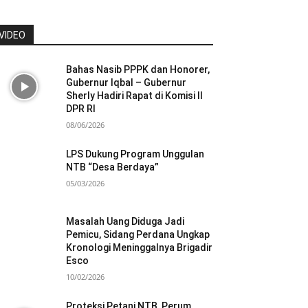
VIDEO
Bahas Nasib PPPK dan Honorer,
Gubernur Iqbal – Gubernur
Sherly Hadiri Rapat di Komisi II
DPR RI
08/06/2026
LPS Dukung Program Unggulan
NTB “Desa Berdaya”
05/03/2026
Masalah Uang Diduga Jadi
Pemicu, Sidang Perdana Ungkap
Kronologi Meninggalnya Brigadir
Esco
10/02/2026
Proteksi Petani NTB, Perum