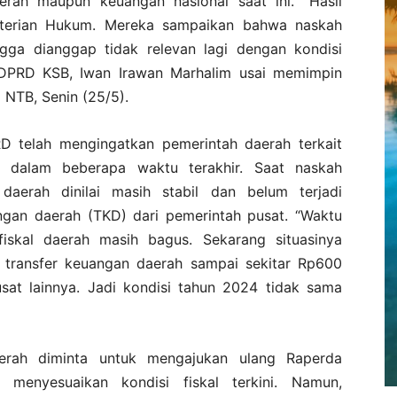
rah maupun keuangan nasional saat ini. “Hasil
nterian Hukum. Mereka sampaikan bahwa naskah
ngga dianggap tidak relevan lagi dengan kondisi
DPRD KSB, Iwan Irawan Marhalim usai memimpin
NTB, Senin (25/5).
D telah mengingatkan pemerintah daerah terkait
di dalam beberapa waktu terakhir. Saat naskah
daerah dinilai masih stabil dan belum terjadi
ngan daerah (TKD) dari pemerintah pusat. “Waktu
fiskal daerah masih bagus. Sekarang situasinya
transfer keuangan daerah sampai sekitar Rp600
usat lainnya. Jadi kondisi tahun 2024 tidak sama
aerah diminta untuk mengajukan ulang Raperda
menyesuaikan kondisi fiskal terkini. Namun,