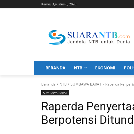
Kamis, Agustus 6, 2026
BERANDA
NTB
EKONOMI
POL
Beranda
NTB
SUMBAWA BARAT
Raperda Penyert
SUMBAWA BARAT
Raperda Penyerta
Berpotensi Ditun