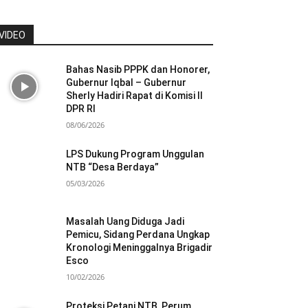
VIDEO
Bahas Nasib PPPK dan Honorer,
Gubernur Iqbal – Gubernur
Sherly Hadiri Rapat di Komisi II
DPR RI
08/06/2026
LPS Dukung Program Unggulan
NTB “Desa Berdaya”
05/03/2026
Masalah Uang Diduga Jadi
Pemicu, Sidang Perdana Ungkap
Kronologi Meninggalnya Brigadir
Esco
10/02/2026
Proteksi Petani NTB, Perum