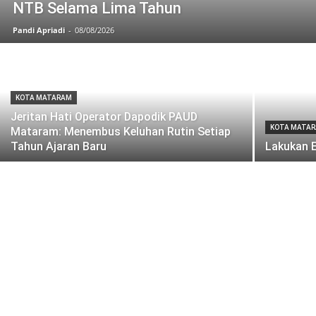
NTB Selama Lima Tahun
Pandi Apriadi
-
08/08/2026
KOTA MATARAM
Jeritan Hati Operator Dapodik PAUD
KOTA MATA
Mataram: Menembus Keluhan Rutin Setiap
Tahun Ajaran Baru
Lakukan E