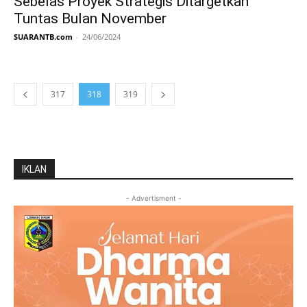
Sebelas Proyek Strategis Ditargetkan
Tuntas Bulan November
SUARANTB.com
-
24/06/2024
317
318
319
IKLAN
- Advertisment -