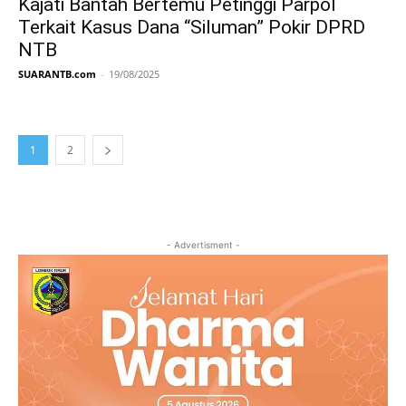
Kajati Bantah Bertemu Petinggi Parpol
Terkait Kasus Dana “Siluman” Pokir DPRD
NTB
SUARANTB.com
-
19/08/2025
1
2
- Advertisment -