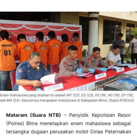
Enam mahasiswa yang ditahan itu adalah MY (22), ES (23), FS (19), AD (19), DY (18),
dan MA (24). Seluruhnya merupakan mahasiswa di Kabupaten Bima. (Suara NTB/mit)
Mataram (Suara NTB)
– Penyidik Kepolisian Resor
(Polres) Bima menetapkan enam mahasiswa sebagai
tersangka dugaan perusakan mobil Dinas Peternakan