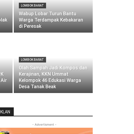
LOMBOK BARAT
Wabup Lobar Turun Bantu
olak
Warga Terdampak Kebakaran
di Peresak
LOMBOK BARAT
Olah Sampah Jadi Kompos dan
PK
Kerajinan, KKN Ummat
Air
Kelompok 46 Edukasi Warga
Desa Tanak Beak
IKLAN
- Advertisment -