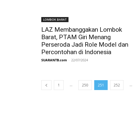
LOMBOK BARAT
LAZ Membanggakan Lombok
Barat, PTAM Giri Menang
Perseroda Jadi Role Model dan
Percontohan di Indonesia
SUARANTB.com
-
22/07/2024
...
...
1
250
251
252